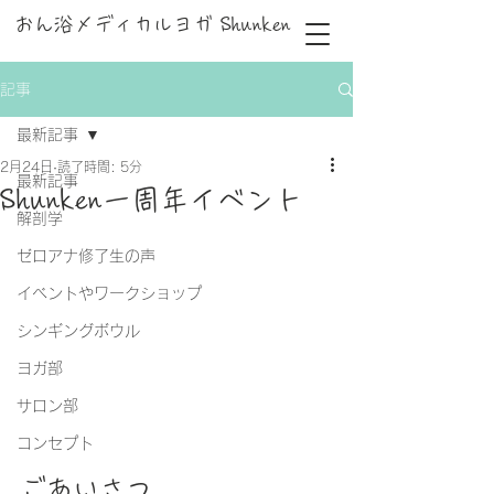
おん浴メディカルヨガ Shunken
記事
最新記事
2月24日
読了時間: 5分
最新記事
Shunken一周年イベント
解剖学
ゼロアナ修了生の声
イベントやワークショップ
シンギングボウル
ヨガ部
サロン部
コンセプト
ごあいさつ