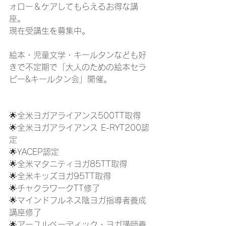
ォロー＆ケアしてもらえるお得な講
座。
現在受講生を募集中。
絵本・児童文学・キールタンなども好
きで不定期で「大人のための絵本セラ
ピー&キールタン会」開催。
🌟全米ヨガアライアンス500TT取得
🌟全米ヨガアライアンス E-RYT200認
定
🌟YACEP認定
🌟全米マタニティヨガ85TT取得
🌟全米キッズヨガ95TT取得
🌟チャクラワークTT修了
🌟マインドフルネス陰ヨガ指導者養成
講座修了
🌟アーユルベーディック・ヨガ講師養