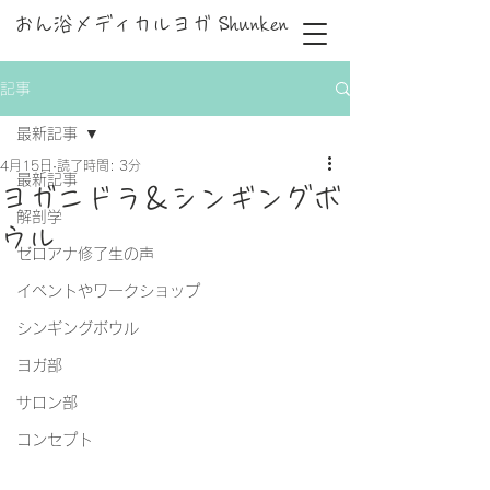
おん浴メディカルヨガ Shunken
記事
最新記事
4月15日
読了時間: 3分
最新記事
ヨガニドラ＆シンギングボ
解剖学
ウル
ゼロアナ修了生の声
イベントやワークショップ
シンギングボウル
ヨガ部
サロン部
コンセプト