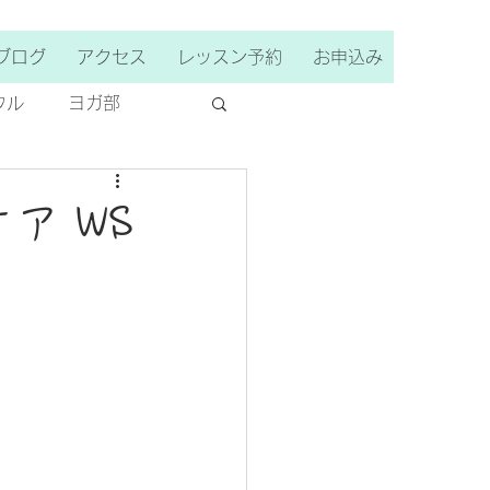
ブログ
アクセス
レッスン予約
お申込み
ウル
ヨガ部
ア WS