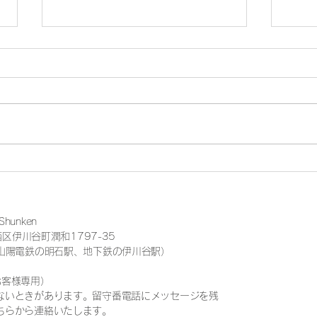
Shunken周年イベントを終え
ヨガ
て
ル
unken
西区伊川谷町潤和1797-35
山陽電鉄の
明石駅、地下鉄の伊川谷駅）
（お客様専用）
ないときがあります。留守番電話にメッセージを残
ちらから連絡いたします。