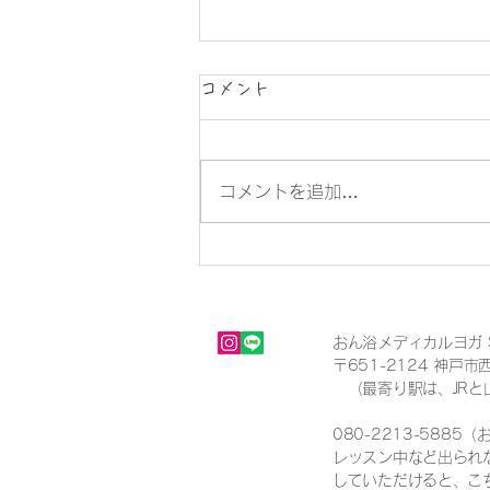
コメント
コメントを追加…
シンギングボウル体験セラピ
ー
おん浴メディカルヨガ Sh
〒651-2124 神戸市
（最寄り駅は、JRと
080-2213-5885
レッスン中など出られ
していただけると、こ