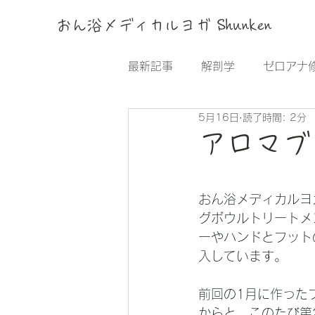
おん浴メディカルヨガ Shunken
最新記事
解剖学
ゼロアナ
5月16日
読了時間: 2分
サロン部
コンセプト
アロマブ
おん浴メディカルヨガ
グボウルトリートメ
ーやハンドとフット
入しています。
前回の1月に作った
からと、このたび第