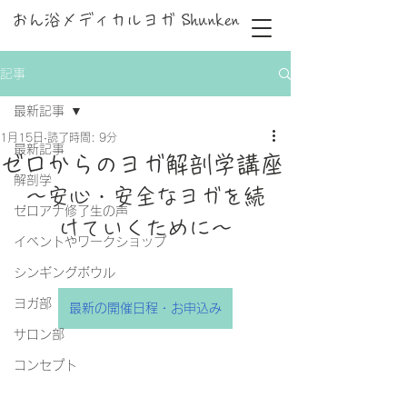
おん浴メディカルヨガ Shunken
記事
最新記事
1月15日
読了時間: 9分
最新記事
ゼロからのヨガ解剖学講座
解剖学
～安心・安全なヨガを続
ゼロアナ修了生の声
けていくために～
イベントやワークショップ
シンギングボウル
ヨガ部
最新の開催日程・お申込み
サロン部
コンセプト