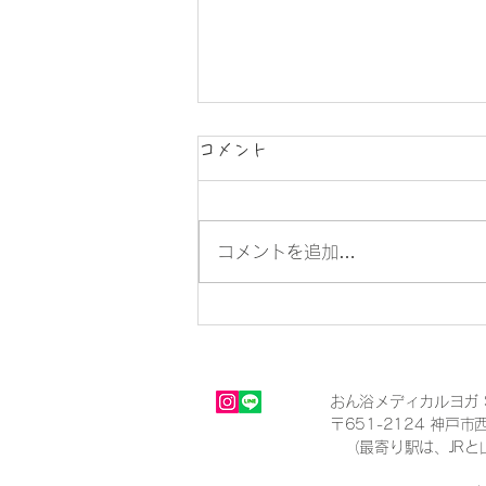
コメント
コメントを追加…
筋膜リリースや筋肉ほぐしっ
て「痛いもの」と思ってませ
んか？
おん浴メディカルヨガ Sh
〒651-2124 神戸市
（最寄り駅は、JRと