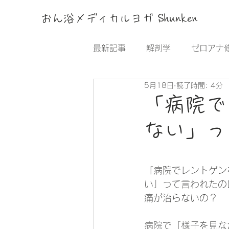
おん浴メディカルヨガ Shunken
最新記事
解剖学
ゼロアナ
5月18日
読了時間: 4分
サロン部
コンセプト
「病院で
ない」っ
「病院でレントゲン
い」って言われたの
痛が治らないの？
病院で「様子を見な