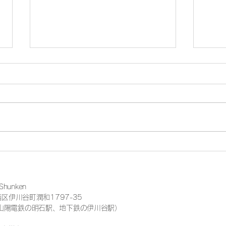
Shunken周年イベントを終え
多裂
て
と
unken
西区伊川谷町潤和1797-35
山陽電鉄の
明石駅、地下鉄の伊川谷駅）