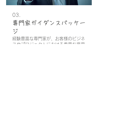
03.
専門家ガイダンスパッケー
ジ
経験豊富な専門家が、お客様のビジネ
スやプロジェクトにおける重要な意思
決定をサポートします。市場の洞察と
実践的なアドバイスを提供し、成功へ
の道筋を明確にします。
さらに表示
おん浴メディカルヨガ Shunken
〒651-2124 神戸市西区伊川谷町潤和
1797-35
（最寄り駅は、JRと山陽電鉄の
明石駅、
地下鉄の伊川谷駅）