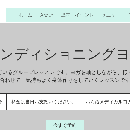
ホーム
About
講座・イベント
メニュー
ンディショニング
ているグループレッスンです。ヨガを軸としながら、様
合わせて、気持ちよく身体作りをしていくレッスンで
料
金
分
1
料金は当日お支払いください。
おん浴メディカルヨガS
は
時
当
日
3
お
支
0
払
今すぐ予約
い
分