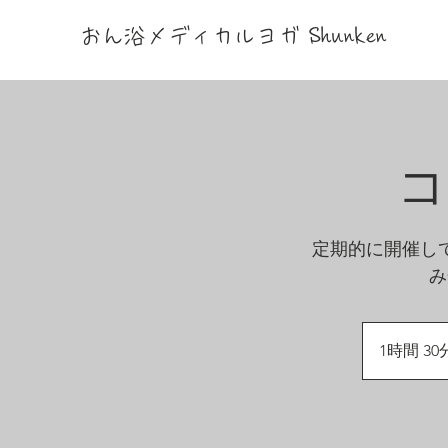
おん浴メディカルヨガ Shunken
コ
定期的に開催し
み
1時間 30