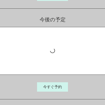
く
だ
さ
い。
今後の予定
今すぐ予約