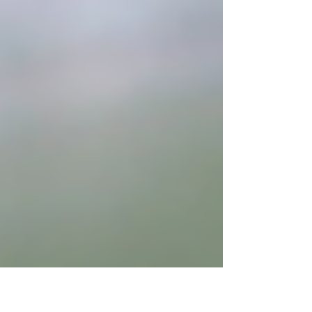
やっている。 6．痛くて、毎回めっちゃ効い
てる気がする。 これらに当てはまる人、筋
肉や関節周りの組織を「整えて健康になる」
のが目的なら、フォームローラーやストレッ
チポールでのほぐしは止めた方がいいです。
安いトンカツ用のお肉買ってきて、柔らかく
するのに包丁の背でたたいたり、麺棒でごろ
ごろやったりしますよね。 赤みのお肉＝筋
肉です。 麺棒ゴロゴロでお肉が柔らかくな
るのは、筋肉の繊維や、筋肉周辺の軟部組織
（筋っぽいサシの部分とか）を潰しているか
らです。筋線維を破壊して、潰