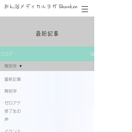
おん浴メディカルヨガ Shunken
最新記事
ブログ
解剖学
最新記事
解剖学
ゼロアナ
修了生の
声
イベント